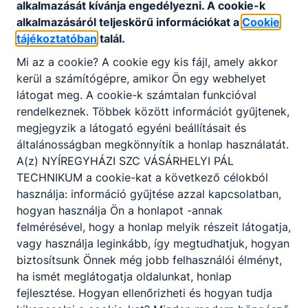
alkalmazását kívánja engedélyezni. A cookie-k
alkalmazásáról teljeskörű információkat a
Cookie
tájékoztatóban
talál.
Mi az a cookie? A cookie egy kis fájl, amely akkor
Partnereink
kerül a számítógépre, amikor Ön egy webhelyet
látogat meg. A cookie-k számtalan funkcióval
rendelkeznek. Többek között információt gyűjtenek,
megjegyzik a látogató egyéni beállításait és
általánosságban megkönnyítik a honlap használatát.
A(z) NYÍREGYHÁZI SZC VÁSÁRHELYI PÁL
TECHNIKUM a cookie-kat a következő célokból
használja: információ gyűjtése azzal kapcsolatban,
hogyan használja Ön a honlapot -annak
felmérésével, hogy a honlap melyik részeit látogatja,
vagy használja leginkább, így megtudhatjuk, hogyan
biztosítsunk Önnek még jobb felhasználói élményt,
ha ismét meglátogatja oldalunkat, honlap
fejlesztése. Hogyan ellenőrizheti és hogyan tudja