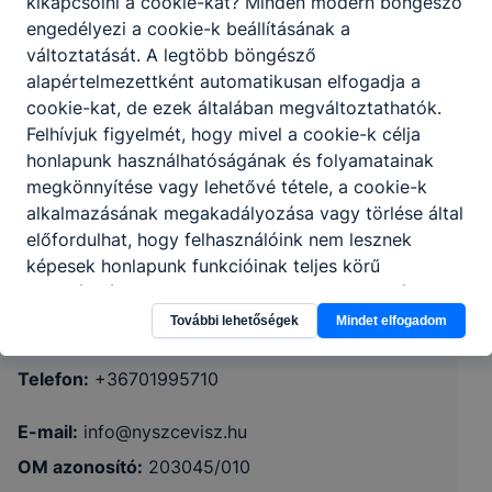
kikapcsolni a cookie-kat? Minden modern böngésző
engedélyezi a cookie-k beállításának a
változtatását. A legtöbb böngésző
alapértelmezettként automatikusan elfogadja a
cookie-kat, de ezek általában megváltoztathatók.
Felhívjuk figyelmét, hogy mivel a cookie-k célja
honlapunk használhatóságának és folyamatainak
megkönnyítése vagy lehetővé tétele, a cookie-k
alkalmazásának megakadályozása vagy törlése által
Nyíregyházi SZC Vásárhelyi Pál Technikum
előfordulhat, hogy felhasználóink nem lesznek
képesek honlapunk funkcióinak teljes körű
4400 Nyíregyháza, Vasvári Pál utca 16.
használatára, vagy a honlap a tervezettől eltérően
fog működni böngészőjében.
További lehetőségek
Mindet elfogadom
Órarend
KRÉTA
Telefon:
+36701995710
E-mail:
info@nyszcevisz.hu
OM azonosító:
203045/010