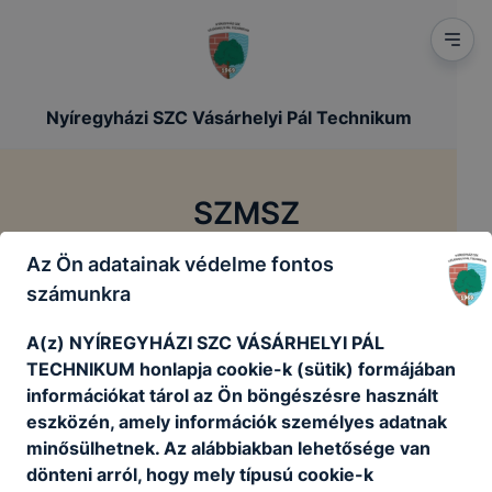
Nyíregyházi SZC Vásárhelyi Pál Technikum
SZMSZ
Az Ön adatainak védelme fontos
/
/
Főoldal
Szakmai dokumentumok
SZMSZ
számunkra
A(z) NYÍREGYHÁZI SZC VÁSÁRHELYI PÁL
TECHNIKUM honlapja cookie-k (sütik) formájában
információkat tárol az Ön böngészésre használt
Szervezeti és működési szabályzat
eszközén, amely információk személyes adatnak
minősülhetnek. Az alábbiakban lehetősége van
dönteni arról, hogy mely típusú cookie-k