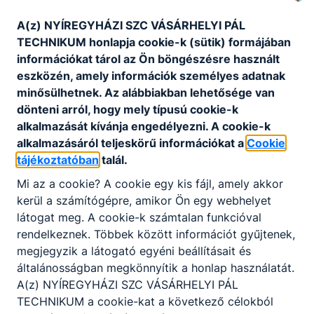
A(z) NYÍREGYHÁZI SZC VÁSÁRHELYI PÁL
https://nyir-
TECHNIKUM honlapja cookie-k (sütik) formájában
vasarhelyi.cms.intezmeny.edir.hu/uploads/IKK_Oss
információkat tárol az Ön böngészésre használt
zegzo_NYSZC_Vasarhelyi_int_4ae9048f09.pdf.
eszközén, amely információk személyes adatnak
minősülhetnek. Az alábbiakban lehetősége van
dönteni arról, hogy mely típusú cookie-k
Külső értékelés 2021
alkalmazását kívánja engedélyezni. A cookie-k
alkalmazásáról teljeskörű információkat a
Cookie
https://nyir-
tájékoztatóban
talál.
vasarhelyi.cms.intezmeny.edir.hu/uploads/4_Nyilva
Mi az a cookie? A cookie egy kis fájl, amely akkor
nos_megallapitasokat_tartalmazo_vizsgalatok_elle
kerül a számítógépre, amikor Ön egy webhelyet
norzesek_EVISZ_2021_1_b98337d84c_7c4fb8a5b8.
látogat meg. A cookie-k számtalan funkcióval
pdf
rendelkeznek. Többek között információt gyűjtenek,
megjegyzik a látogató egyéni beállításait és
általánosságban megkönnyítik a honlap használatát.
A(z) NYÍREGYHÁZI SZC VÁSÁRHELYI PÁL
TECHNIKUM a cookie-kat a következő célokból