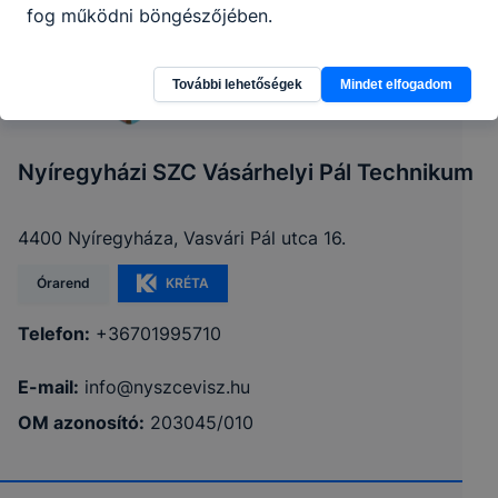
fog működni böngészőjében.
További lehetőségek
Mindet elfogadom
Nyíregyházi SZC Vásárhelyi Pál Technikum
4400 Nyíregyháza, Vasvári Pál utca 16.
Órarend
KRÉTA
Telefon:
+36701995710
E-mail:
info@nyszcevisz.hu
OM azonosító:
203045/010