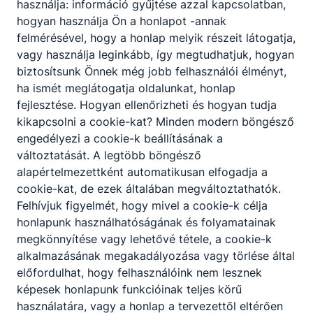
használja: információ gyűjtése azzal kapcsolatban,
hogyan használja Ön a honlapot -annak
Partnereink
felmérésével, hogy a honlap melyik részeit látogatja,
vagy használja leginkább, így megtudhatjuk, hogyan
biztosítsunk Önnek még jobb felhasználói élményt,
ha ismét meglátogatja oldalunkat, honlap
fejlesztése. Hogyan ellenőrizheti és hogyan tudja
kikapcsolni a cookie-kat? Minden modern böngésző
engedélyezi a cookie-k beállításának a
változtatását. A legtöbb böngésző
alapértelmezettként automatikusan elfogadja a
cookie-kat, de ezek általában megváltoztathatók.
Felhívjuk figyelmét, hogy mivel a cookie-k célja
honlapunk használhatóságának és folyamatainak
megkönnyítése vagy lehetővé tétele, a cookie-k
alkalmazásának megakadályozása vagy törlése által
előfordulhat, hogy felhasználóink nem lesznek
képesek honlapunk funkcióinak teljes körű
használatára, vagy a honlap a tervezettől eltérően