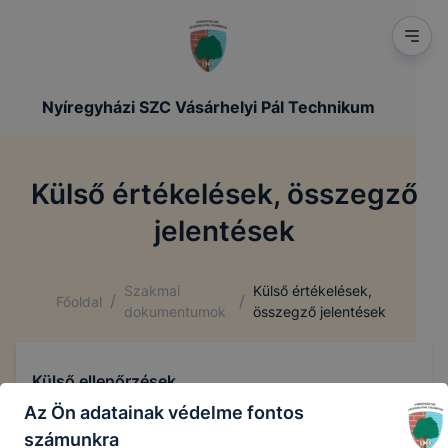
Nyíregyházi SZC Vásárhelyi Pál Technikum
Külső értékelések, összegző
jelentések
Szakmai
Külső értékelések,
/
/
Főoldal
dokumentumok
összegző jelentések
Külső ellenőrzések
Az Ön adatainak védelme fontos
számunkra
Külső értékelés 2025