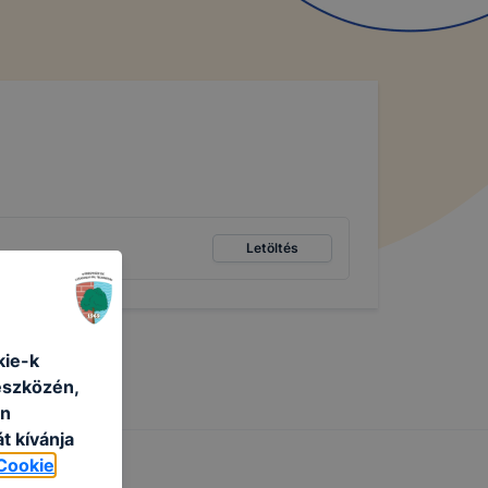
Letöltés
ie-k
eszközén,
an
t kívánja
Cookie