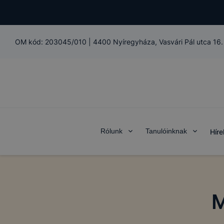
OM kód:
203045/010
|
4400 Nyíregyháza, Vasvári Pál utca 16.
Rólunk
Tanulóinknak
Híre
M