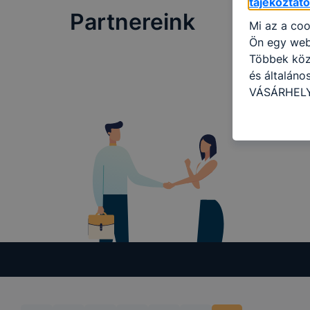
tájékoztat
Partnereink
Mi az a coo
Ön egy web
Többek közö
és általán
VÁSÁRHELYI
információ 
felméréséve
így megtudh
ismét meglá
tudja kika
beállításán
automatikus
Felhívjuk f
folyamatai
megakadályo
lesznek kép
tervezettől