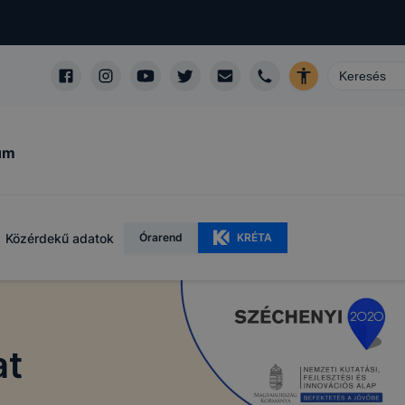
um
Közérdekű adatok
Órarend
KRÉTA
at