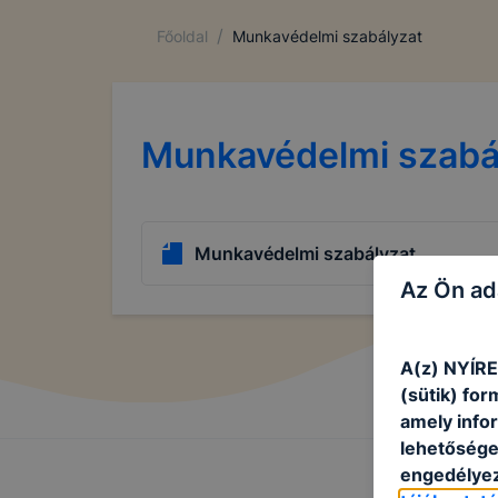
/
Főoldal
Munkavédelmi szabályzat
Munkavédelmi szabá
Munkavédelmi szabályzat
Az Ön ad
A(z) NYÍR
(sütik) fo
amely info
lehetősége 
engedélyez