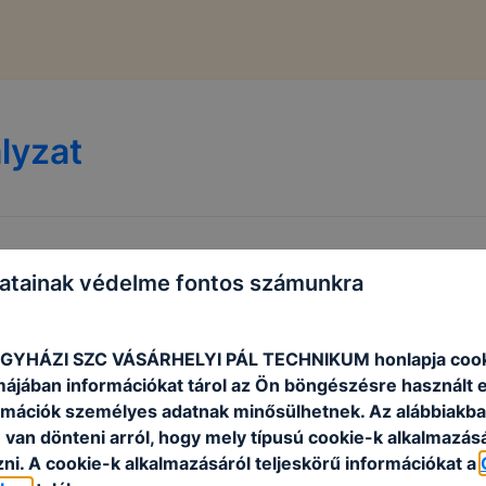
lyzat
atainak védelme fontos számunkra
EGYHÁZI SZC VÁSÁRHELYI PÁL TECHNIKUM honlapja cook
rmájában információkat tárol az Ön böngészésre használt 
rmációk személyes adatnak minősülhetnek. Az alábbiakb
van dönteni arról, hogy mely típusú cookie-k alkalmazásá
ni. A cookie-k alkalmazásáról teljeskörű információkat a