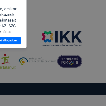
re, amikor
elkeznek.
llításait
YHÁZI SZC
nálja:
pot -annak
et elfogadom
eginkább,
lményt, ha
ti és hogyan
 a cookie-k
t
thatók.
tóságának és
mazásának
 nem
 a honlap a