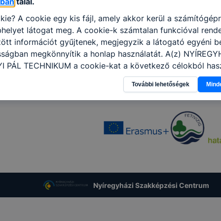
óban
talál.
kie? A cookie egy kis fájl, amely akkor kerül a számítógép
helyet látogat meg. A cookie-k számtalan funkcióval rend
tt információt gyűjtenek, megjegyzik a látogató egyéni beá
osságban megkönnyítik a honlap használatát. A(z) NYÍREG
 PÁL TECHNIKUM a cookie-kat a következő célokból hasz
gyűjtése azzal kapcsolatban, hogyan használja Ön a honla
További lehetőségek
Mind
l, hogy a honlap melyik részeit látogatja, vagy használja l
atjuk, hogyan biztosítsunk Önnek még jobb felhasználói é
togatja oldalunkat, honlap fejlesztése. Hogyan ellenőrizhe
pcsolni a cookie-kat? Minden modern böngésző engedélyezi
ak a változtatását. A legtöbb böngésző alapértelmezettkén
an elfogadja a cookie-kat, de ezek általában megváltozta
igyelmét, hogy mivel a cookie-k célja honlapunk használha
nak megkönnyítése vagy lehetővé tétele, a cookie-k alkal
zása vagy törlése által előfordulhat, hogy felhasználóink
Nyíregyházi Szakképzési Centrum
esek honlapunk funkcióinak teljes körű használatára, vagy
 eltérően fog működni böngészőjében.