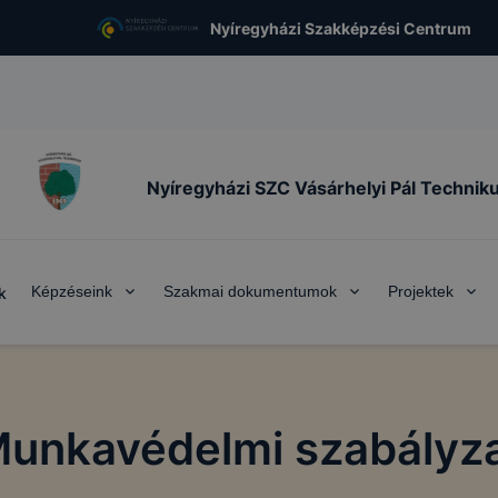
Nyíregyházi Szakképzési Centrum
Nyíregyházi SZC Vásárhelyi Pál Technik
Képzéseink
Szakmai dokumentumok
Projektek
k
unkavédelmi szabályz