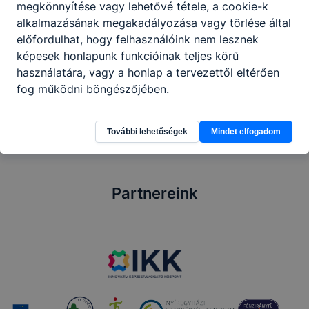
megkönnyítése vagy lehetővé tétele, a cookie-k
Gazdasági ügyintéző
alkalmazásának megakadályozása vagy törlése által
előfordulhat, hogy felhasználóink nem lesznek
Titkárság
képesek honlapunk funkcióinak teljes körű
használatára, vagy a honlap a tervezettől eltérően
+36701995711
fog működni böngészőjében.
További lehetőségek
Mindet elfogadom
Partnereink