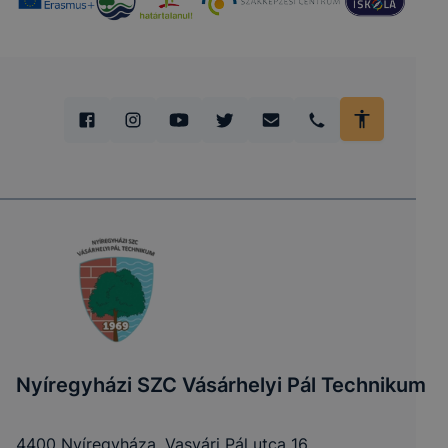
Nyíregyházi SZC Vásárhelyi Pál Technikum
4400 Nyíregyháza, Vasvári Pál utca 16.