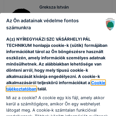
Greksza István
igazgatóhelyettes
Az Ön adatainak védelme fontos
számunkra
Vezetőség
A(z) NYÍREGYHÁZI SZC VÁSÁRHELYI PÁL
info@nyszcevisz.hu
+36701995715
TECHNIKUM honlapja cookie-k (sütik) formájában
információkat tárol az Ön böngészésre használt
eszközén, amely információk személyes adatnak
Meggyesi Csilla
minősülhetnek. Az alábbiakban lehetősége van
igazgatóhelyettes
dönteni arról, hogy mely típusú cookie-k
alkalmazását kívánja engedélyezni. A cookie-k
Vezetőség
alkalmazásáról teljeskörű információkat a
Cookie
tájékoztatóban
talál.
info@nyszcevisz.hu
+36701995715
Mi az a cookie? A cookie egy kis fájl, amely akkor
kerül a számítógépre, amikor Ön egy webhelyet
látogat meg. A cookie-k számtalan funkcióval
Titkárság