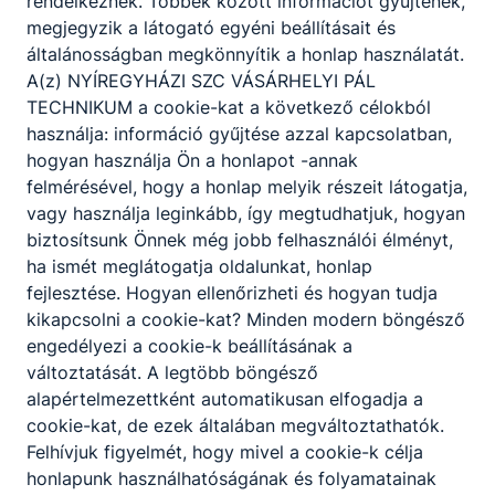
rendelkeznek. Többek között információt gyűjtenek,
megjegyzik a látogató egyéni beállításait és
általánosságban megkönnyítik a honlap használatát.
Nagyné Horváth
A(z) NYÍREGYHÁZI SZC VÁSÁRHELYI PÁL
Zsuzsanna
TECHNIKUM a cookie-kat a következő célokból
iskolatitkár
használja: információ gyűjtése azzal kapcsolatban,
hogyan használja Ön a honlapot -annak
Titkárság
felmérésével, hogy a honlap melyik részeit látogatja,
vagy használja leginkább, így megtudhatjuk, hogyan
+36701995711
biztosítsunk Önnek még jobb felhasználói élményt,
ha ismét meglátogatja oldalunkat, honlap
Papp Gyöngyvér
fejlesztése. Hogyan ellenőrizheti és hogyan tudja
kikapcsolni a cookie-kat? Minden modern böngésző
ügyviteli dolgozó
engedélyezi a cookie-k beállításának a
változtatását. A legtöbb böngésző
Titkárság
alapértelmezettként automatikusan elfogadja a
+36701995713
cookie-kat, de ezek általában megváltoztathatók.
Felhívjuk figyelmét, hogy mivel a cookie-k célja
honlapunk használhatóságának és folyamatainak
Csonka Dóra