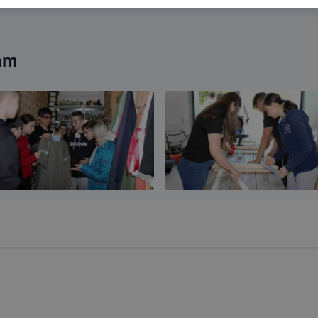
atjuk, hogyan biztosítsunk Önnek még jobb felhasználói é
togatja oldalunkat, honlap fejlesztése. Hogyan ellenőrizhe
pcsolni a cookie-kat? Minden modern böngésző engedélyezi
am
ak a változtatását. A legtöbb böngésző alapértelmezettkén
an elfogadja a cookie-kat, de ezek általában megváltozta
igyelmét, hogy mivel a cookie-k célja honlapunk használha
nak megkönnyítése vagy lehetővé tétele, a cookie-k alkal
zása vagy törlése által előfordulhat, hogy felhasználóink
esek honlapunk funkcióinak teljes körű használatára, vagy
 eltérően fog működni böngészőjében.