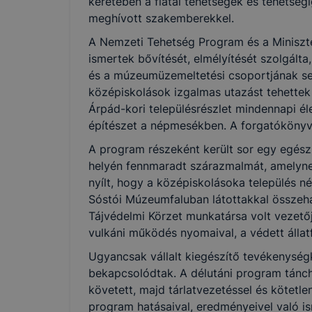
keretében a fiatal tehetségek és tehetség
meghívott szakemberekkel.
A Nemzeti Tehetség Program és a Miniszt
ismertek bővítését, elmélyítését szolgált
és a múzeumüzemeltetési csoportjának seg
középiskolások izgalmas utazást tehettek 
Árpád-kori településrészlet mindennapi éle
építészet a népmesékben. A forgatókönyvek
A program részeként került sor egy egész 
helyén fennmaradt szárazmalmát, amelynek
nyílt, hogy a középiskolásoka település né
Sóstói Múzeumfaluban látottakkal összehas
Tájvédelmi Körzet munkatársa volt vezetőj
vulkáni működés nyomaival, a védett állatf
Ugyancsak vállalt kiegészítő tevékenységké
bekapcsolódtak. A délutáni program tánch
követett, majd tárlatvezetéssel és kötetl
program hatásaival, eredményeivel való i