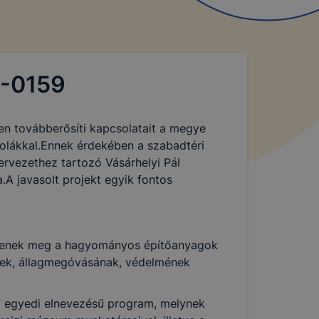
1-0159
ten továbberősíti kapcsolatait a megye
kolákkal.Ennek érdekében a szabadtéri
rvezethez tartozó Vásárhelyi Pál
.A javasolt projekt egyik fontos
kedjenek meg a hagyományos építőanyagok
ének, állagmegóvásának, védelmének
” egyedi elnevezésű program, melynek