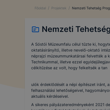
/
/
Főoldal
Projektek
Nemzeti Tehetség Pro
Nemzeti Tehetsé
A Sóstói Múzeumfalu célul tűzte ki, hogyte
oktatásirányító, illetve nevelő-oktató in
néprajzi múzeummunkatársai felvették a k
Technikummal, illetve ezzel egyidejűlegja
célkitűzése az volt, hogy felkeltsék a tan
ulók érdeklődését a népi építészet iránt
felhasználási lehetőségeivel, hagyomány
aktuális kérdéseivel.
A sikeres pályázateredményeként 2021 de