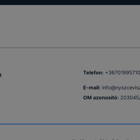
Telefon:
+3670199571
m
E-mail:
info@nyszcevis
OM azonosító:
203045