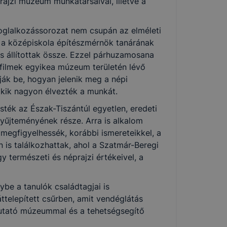
rajzi múzeum munkatársaival, illetve a
oglalkozássorozat nem csupán az elméleti
k, a középiskola építészmérnök tanárának
s állítottak össze. Ezzel párhuzamosana
 filmek egyikea múzeum területén lévő
tják be, hogyan jelenik meg a népi
akik nagyon élvezték a munkát.
sték az Észak-Tiszántúl egyetlen, eredeti
yűjteményének része. Arra is alkalom
 megfigyelhessék, korábbi ismereteikkel, a
 is találkozhattak, ahol a Szatmár-Beregi
 természeti és néprajzi értékeivel, a
ybe a tanulók családtagjai is
telepített csűrben, amit vendéglátás
emutató múzeummal és a tehetségsegítő