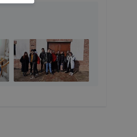
lményt, ha
ti és hogyan
 a cookie-k
t
thatók.
tóságának és
mazásának
 nem
 a honlap a