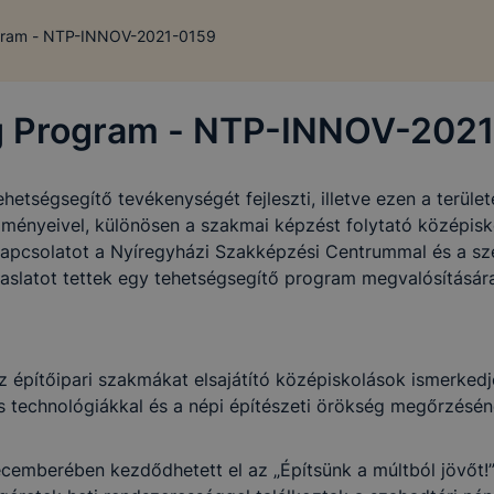
gram - NTP-INNOV-2021-0159
g Program - NTP-INNOV-202
hetségsegítő tevékenységét fejleszti, illetve ezen a terüle
tézményeivel, különösen a szakmai képzést folytató középis
apcsolatot a Nyíregyházi Szakképzési Centrummal és a sze
vaslatot tettek egy tehetségsegítő program megvalósítására
, az építőipari szakmákat elsajátító középiskolások ismer
os technológiákkal és a népi építészeti örökség megőrzés
cemberében kezdődhetett el az „Építsünk a múltból jövőt!