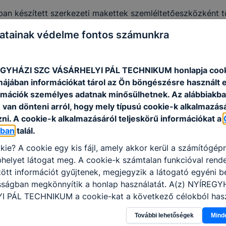
n készített szerkezeti makettek szemléltetőeszközként tö
ramban részt vevő tanulók egy tőlük fiatalabb korcsoport
atainak védelme fontos számunkra
tottak meg, a technika és tervezés tantárgyhoz kapcsolódva
vel dolgozták ki,s az órát nagyon izgatottan, ugyanakkor
EGYHÁZI SZC VÁSÁRHELYI PÁL TECHNIKUM honlapja cook
erelnökség támogatásával megvalósuló projektlassan a vé
rmájában információkat tárol az Ön böngészésre használt 
 váltani, hanem a tanulók kreativitása, kézügyessége, társ
rmációk személyes adatnak minősülhetnek. Az alábbiakb
van dönteni arról, hogy mely típusú cookie-k alkalmazásá
ni. A cookie-k alkalmazásáról teljeskörű információkat a
óban
talál.
21-0159
kie? A cookie egy kis fájl, amely akkor kerül a számítógép
helyet látogat meg. A cookie-k számtalan funkcióval rend
tt információt gyűjtenek, megjegyzik a látogató egyéni beá
osságban megkönnyítik a honlap használatát. A(z) NYÍREG
 PÁL TECHNIKUM a cookie-kat a következő célokból hasz
gyűjtése azzal kapcsolatban, hogyan használja Ön a honla
További lehetőségek
Mind
l, hogy a honlap melyik részeit látogatja, vagy használja l