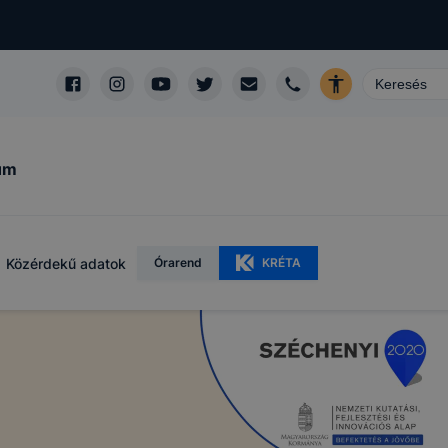
um
Közérdekű adatok
Órarend
KRÉTA