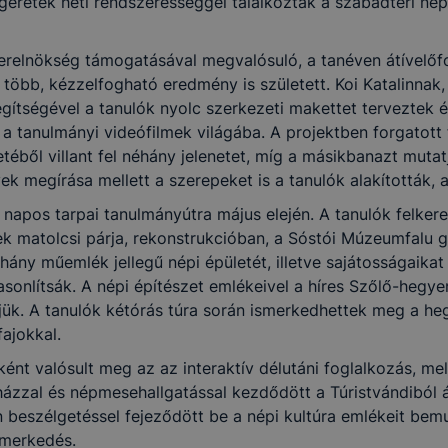
ígéretek heti rendszerességgel találkoztak a szabadtéri nép
erelnökség támogatásával megvalósuló, a tanéven átívelőf
a, több, kézzelfogható eredmény is született. Koi Katalinna
ítségével a tanulók nyolc szerkezeti makettet terveztek é
a tanulmányi videófilmek világába. A projektben forgatott
téből villant fel néhány jelenetet, míg a másikbanazt muta
 megírása mellett a szerepeket is a tanulók alakították, 
napos tarpai tanulmányútra május elején. A tanulók felkere
 matolcsi párja, rekonstrukcióban, a Sóstói Múzeumfalu g
hány műemlék jellegű népi épületét, illetve sajátosságaikat
onlítsák. A népi építészet emlékeivel a híres Szőlő-hegyen
ük. A tanulók kétórás túra során ismerkedhettek meg a hegy
ajokkal.
nt valósult meg az az interaktív délutáni foglalkozás, mel
ázzal és népmesehallgatással kezdődött a Túristvándiból át
en beszélgetéssel fejeződött be a népi kultúra emlékeit b
smerkedés.