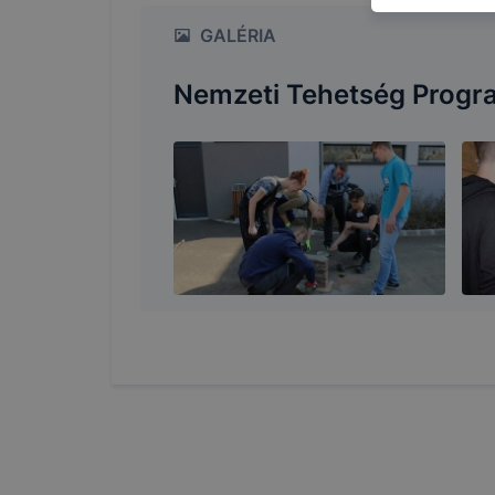
így megtudh
GALÉRIA
ismét meglá
tudja kika
Nemzeti Tehetség Progr
beállításán
automatikus
Felhívjuk f
folyamatai
megakadályo
lesznek kép
tervezettől