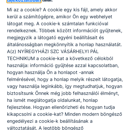
Mi az a cookie? A cookie egy kis fájl, amely akkor
kerül a számítógépre, amikor Ön egy webhelyet
látogat meg. A cookie-k számtalan funkcióval
rendelkeznek. Többek között információt gyűjtenek,
megjegyzik a látogató egyéni beállításait és
általánosságban megkönnyítik a honlap használatát.
A(z) NYÍREGYHÁZI SZC VÁSÁRHELYI PÁL
TECHNIKUM a cookie-kat a következő célokból
használja: információ gyűjtése azzal kapcsolatban,
hogyan használja Ön a honlapot -annak
felmérésével, hogy a honlap melyik részeit látogatja,
vagy használja leginkább, így megtudhatjuk, hogyan
Nyíregyházi
biztosítsunk Önnek még jobb felhasználói élményt,
SZC
ha ismét meglátogatja oldalunkat, honlap
fejlesztése. Hogyan ellenőrizheti és hogyan tudja
Vásárhelyi
kikapcsolni a cookie-kat? Minden modern böngésző
Pál
engedélyezi a cookie-k beállításának a
Technikum
változtatását. A legtöbb böngésző