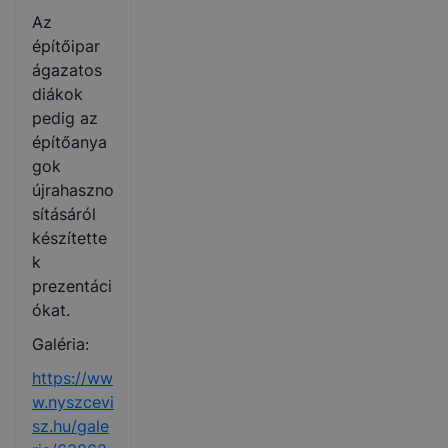
Az
építőipar
ágazatos
diákok
pedig az
építőanya
gok
újrahaszno
sításáról
készítette
k
prezentáci
ókat.
Galéria:
https://ww
w.nyszcevi
sz.hu/gale