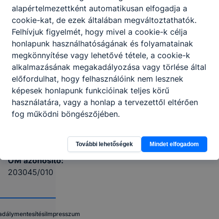
alapértelmezettként automatikusan elfogadja a
cookie-kat, de ezek általában megváltoztathatók.
4400
Felhívjuk figyelmét, hogy mivel a cookie-k célja
Nyíregyháza,
honlapunk használhatóságának és folyamatainak
Vasvári Pál
megkönnyítése vagy lehetővé tétele, a cookie-k
utca 16.
alkalmazásának megakadályozása vagy törlése által
Órarend
KRÉTA
előfordulhat, hogy felhasználóink nem lesznek
képesek honlapunk funkcióinak teljes körű
Telefon:
használatára, vagy a honlap a tervezettől eltérően
+36701995710
fog működni böngészőjében.
E-mail:
info@nyszcevisz.hu
További lehetőségek
Mindet elfogadom
OM azonosító:
203045/010
adálymentesítési
Impresszum