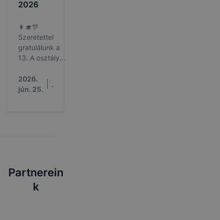
2026
👩‍🎓🎊
Szeretettel
gratulálunk a
13. A osztály
technikusainak
is, és további
2026.
.
sok sikert
jún. 25.
kívánunk!🧑‍🎓
🎊👏👏🥳🥳
Partnerein
k