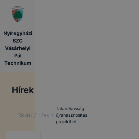
Nyíregyházi
SZC
Vásárhelyi
Pál
Technikum
Hírek
Takarékosság,
/
/
Főoldal
Hírek
újrahasznosítás
projekthét