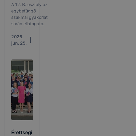
A 12. B. osztály az
egybefüggő
szakmai gyakorlat
során ellátogatott
az Igrice Mocsár
Természetvédelmi
2026.
Területre (más
jún. 25.
néven Igrice-rét).
Érettségi