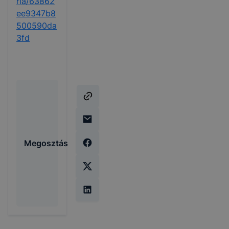
ria/63862
ee9347b8
500590da
3fd
Megosztás