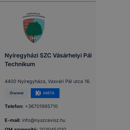
Nyíregyházi SZC Vásárhelyi Pál
Technikum
4400 Nyíregyháza, Vasvári Pál utca 16.
Órarend
KRÉTA
Telefon:
+36701995710
E-mail:
info@nyszcevisz.hu
OM azonosító:
203045/010