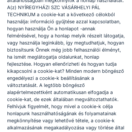
általánosságban megkönnyítik a honlap használatát.
A(z) NYÍREGYHÁZI SZC VÁSÁRHELYI PÁL
TECHNIKUM a cookie-kat a következő célokból
használja: információ gyűjtése azzal kapcsolatban,
hogyan használja Ön a honlapot -annak
felmérésével, hogy a honlap melyik részeit látogatja,
vagy használja leginkább, így megtudhatjuk, hogyan
biztosítsunk Önnek még jobb felhasználói élményt,
Érettségi 2026
ha ismét meglátogatja oldalunkat, honlap
fejlesztése. Hogyan ellenőrizheti és hogyan tudja
👩‍🎓🎊Szeretettel gratulálunk a 13. A
kikapcsolni a cookie-kat? Minden modern böngésző
osztály technikusainak is, és további sok
engedélyezi a cookie-k beállításának a
sikert kívánunk!🧑‍🎓🎊👏👏🥳🥳
változtatását. A legtöbb böngésző
alapértelmezettként automatikusan elfogadja a
2026. jún. 25.
.
cookie-kat, de ezek általában megváltoztathatók.
Felhívjuk figyelmét, hogy mivel a cookie-k célja
honlapunk használhatóságának és folyamatainak
megkönnyítése vagy lehetővé tétele, a cookie-k
alkalmazásának megakadályozása vagy törlése által