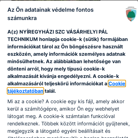
Az Ön adatainak védelme fontos
számunkra
A(z) NYÍREGYHÁZI SZC VÁSÁRHELYI PÁL
TECHNIKUM honlapja cookie-k (sütik) formájában
információkat tárol az Ön böngészésre használt
12. B. osztály - egybefüggő szakmai
eszközén, amely információk személyes adatnak
gyakorlat
minősülhetnek. Az alábbiakban lehetősége van
dönteni arról, hogy mely típusú cookie-k
A 12. B. osztály az egybefüggő szakmai
alkalmazását kívánja engedélyezni. A cookie-k
gyakorlat során ellátogatott az Igrice
alkalmazásáról teljeskörű információkat a
Cookie
Mocsár Természetvédelmi Területre (más
tájékoztatóban
talál.
néven Igrice-rét).
Mi az a cookie? A cookie egy kis fájl, amely akkor
2026. jún. 25.
kerül a számítógépre, amikor Ön egy webhelyet
látogat meg. A cookie-k számtalan funkcióval
rendelkeznek. Többek között információt gyűjtenek,
megjegyzik a látogató egyéni beállításait és