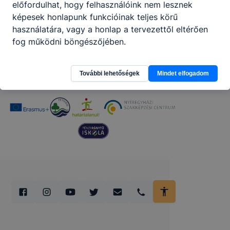
előfordulhat, hogy felhasználóink nem lesznek
képesek honlapunk funkcióinak teljes körű
Partnereink
használatára, vagy a honlap a tervezettől eltérően
fog működni böngészőjében.
További lehetőségek
Mindet elfogadom