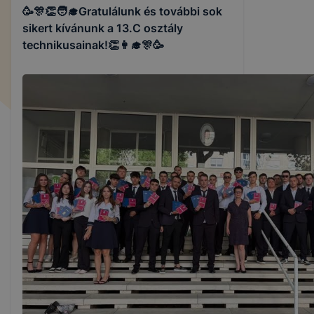
🥳🎊👏🧑‍🎓Gratulálunk és további sok
sikert kívánunk a 13.C osztály
technikusainak!👏👩‍🎓🎊🥳