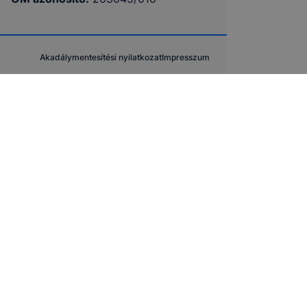
Akadálymentesítési nyilatkozat
Impresszum